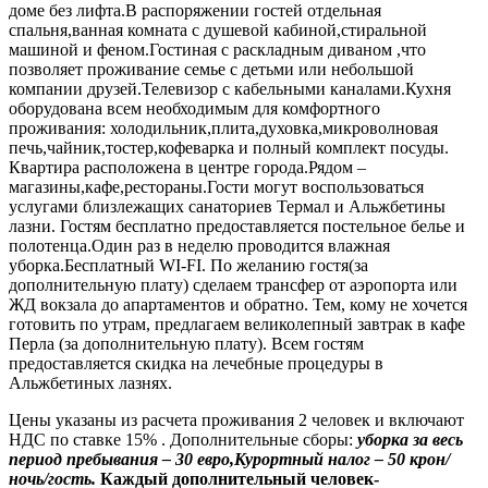
доме без лифта.В распоряжении гостей отдельная
спальня,ванная комната с душевой кабиной,стиральной
машиной и феном.Гостиная с раскладным диваном ,что
позволяет проживание семье с детьми или небольшой
компании друзей.Телевизор c кабельными каналами.Кухня
оборудована всем необходимым для комфортного
проживания: холодильник,п­лита,духовка,микроволнов­ая
печь,чайник,т­остер,кофеварка и полный комплект посуды.
Квартира расположена в центре города.Рядом –
магазины,кафе­,рестораны.Гости могут воспользоваться
услугами близлежащих санаториев Термал и Альжбетины
лазни. Гостям бесплатно предоставляется постельное белье и
полотенца.Один раз в неделю проводится влажная
уборка.Бесплатный WI-FI. По желанию гостя(за
дополнительную плату) сделаем трансфер от аэропорта или
ЖД вокзала до апартаментов и обратно. Тем, кому не хочется
готовить по утрам, предлагаем великолепный завтрак в кафе
Перла (за дополнительную плату). Всем гостям
предоставляется скидка на лечебные процедуры в
Альжбетиных лазнях.
Цены указаны из расчета проживания 2 человек и включают
НДС по ставке 15% . Дополнительные сборы:
уборка за весь
период пребывания – 30 евро,Курортный налог – 50 крон/
ночь/гость.
Каждый дополнительный человек-