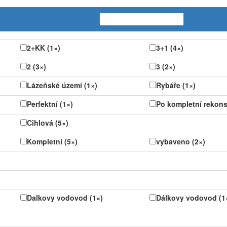
2+KK (1×)
3+1 (4×)
2 (3×)
3 (2×)
Lázeňské území (1×)
Rybáře (1×)
Perfektní (1×)
Po kompletní rekonst
Cihlová (5×)
Kompletní (5×)
vybaveno (2×)
Dalkovy vodovod (1×)
Dálkovy vodovod (1