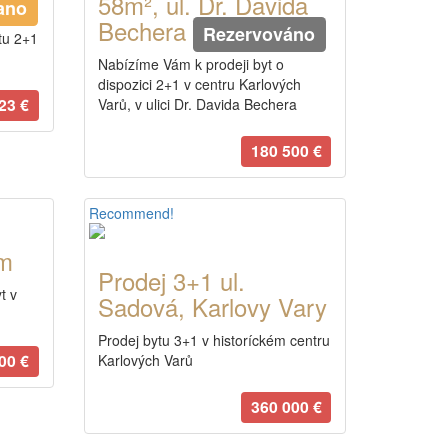
58m², ul. Dr. Davida
ano
Bechera
Rezervováno
tu 2+1
Nabízíme Vám k prodeji byt o
dispozici 2+1 v centru Karlových
23 €
Varů, v ulici Dr. Davida Bechera
180 500 €
Recommend!
um
Prodej 3+1 ul.
t v
Sadová, Karlovy Vary
Prodej bytu 3+1 v historíckém centru
00 €
Karlových Varů
360 000 €