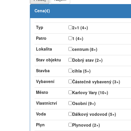
Cena(€)
Typ
2+1 (4×)
Patro
1 (4×)
Lokalita
centrum (8×)
Stav objektu
Dobrý stav (2×)
Stavba
cihla (5×)
Vybavení
Částečně vybavený (3×)
Město
Karlovy Vary (10×)
Vlastnictví
Osobní (9×)
Voda
Dálkový vodovod (5×)
Plyn
Plynovod (2×)