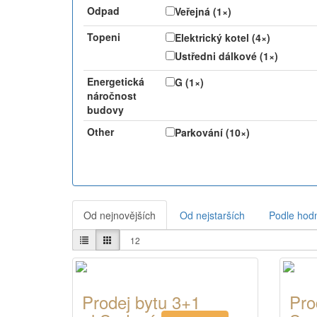
Odpad
Veřejná (1×)
Topeni
Elektrický kotel (4×)
Ustředni dálkové (1×)
Energetická
G (1×)
náročnost
budovy
Other
Parkování (10×)
Od nejnovějších
Od nejstarších
Podle hod
Prodej bytu 3+1
Pro