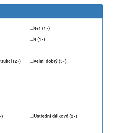
4+1 (1×)
4 (1×)
rukci (2×)
velmi dobrý (5×)
×)
Ustřední dálkové (2×)