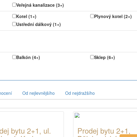
Veřejná kanalizace (3×)
Kotel (1×)
Plynový kotel (2×)
Ustřední dálkový (1×)
Balkón (4×)
Sklep (6×)
nocení
Od nejlevnějšího
Od nejdražšího
dej bytu 2+1, ul.
Prodej bytu 2+1,