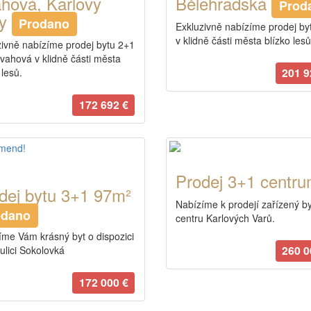
hová, Karlovy
Bělehradská
Prod
ry
Prodano
Exkluzivně nabízíme prodej by
v klidně části města blízko lesů
zivně nabízíme prodej bytu 2+1
Svahová v klidně části města
201 9
 lesů.
172 692 €
mend!
Prodej 3+1 centr
dej bytu 3+1 97m²
Nabízíme k prodejí zařízený by
odano
centru Karlových Varů.
íme Vám krásný byt o dispozici
260 0
ulici Sokolovká
172 000 €