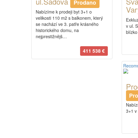
ul.Sadová
Sva
Prodano
Va
Nabízíme k prodeji byt 3+1 o
velikosti 110 m2 s balkonem, který
Exklu
se nachází ve 3. patře krásného
v ul. 
historického domu, na
blízko
nejprestižnějš…
411 538 €
Recom
Pro
Pr
Nabíz
3+1 v 