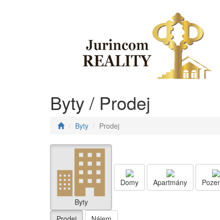
Byty / Prodej
Byty
Prodej
Domy
Apartmány
Poze
Byty
Prodej
Nájem