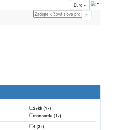
Euro
2+kk (1×)
mansarda (1×)
4 (2×)