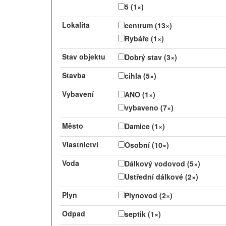
5 (1×)
Lokalita
centrum (13×)
Rybáře (1×)
Stav objektu
Dobrý stav (3×)
Stavba
cihla (5×)
Vybavení
ANO (1×)
vybaveno (7×)
Město
Damice (1×)
Vlastnictví
Osobní (10×)
Voda
Dálkový vodovod (5×)
Ustřední dálkové (2×)
Plyn
Plynovod (2×)
Odpad
septik (1×)