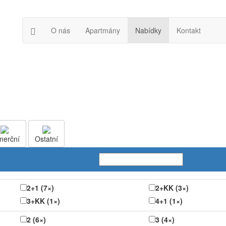
O nás
Apartmány
Nabídky
Kontakt
merční
Ostatní
2+1 (7×)
2+KK (3×)
3+KK (1×)
4+1 (1×)
2 (6×)
3 (4×)