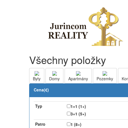
Všechny položky
Byty
Domy
Apartmány
Pozemky
Ko
Cena(€)
Typ
1+1 (1×)
3+1 (5×)
Patro
1 (8×)