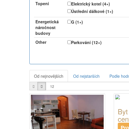
Topeni
Elektrický kotel (4×)
Ústřední dálkové (1×)
Energetická
G (1×)
náročnost
budovy
Other
Parkování (12×)
Od nejnovějších
Od nejstarších
Podle hod
Byt
cen
Pr