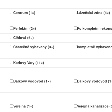
Centrum (1×)
Lázeňská zóna (4×)
Perfektní (2×)
Po kompletní rekonst
Cihlová (6×)
Částečně vybavený (3×)
kompletně vybaveno
Karlovy Vary (11×)
Dalkovy vodovod (1×)
Dálkovy vodovod (1
Veřejná (1×)
Veřejná kanalizace (