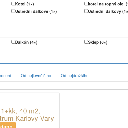
Kotel (1×)
kotel na topný olej (
Ustředni dálkové (1×)
Ustřední dálkový (1×
Balkón (4×)
Sklep (6×)
nocení
Od nejlevnějšího
Od nejdražšího
 1+kk, 40 m2,
trum Karlovy Vary
odano